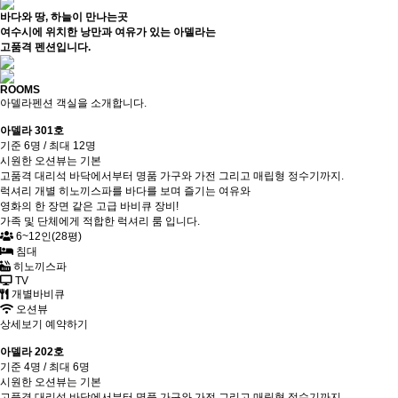
바다와 땅, 하늘이 만나는곳
여수시에 위치한 낭만과 여유가 있는 아델라는
고품격 펜션입니다.
ROOMS
아델라펜션 객실을 소개합니다.
아델라 301호
기준 6명 / 최대 12명
시원한 오션뷰는 기본
고품격 대리석 바닥에서부터 명품 가구와 가전 그리고 매립형 정수기까지.
럭셔리 개별 히노끼스파를 바다를 보며 즐기는 여유와
영화의 한 장면 같은 고급 바비큐 장비!
가족 및 단체에게 적합한 럭셔리 룸 입니다.
6~12인(28평)
침대
히노끼스파
TV
개별바비큐
오션뷰
상세보기
예약하기
아델라 202호
기준 4명 / 최대 6명
시원한 오션뷰는 기본
고품격 대리석 바닥에서부터 명품 가구와 가전 그리고 매립형 정수기까지.